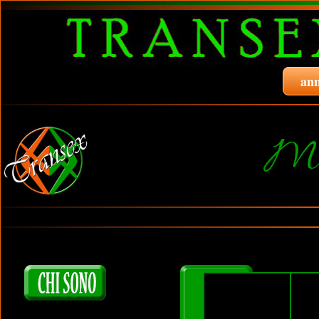
ann
Ma