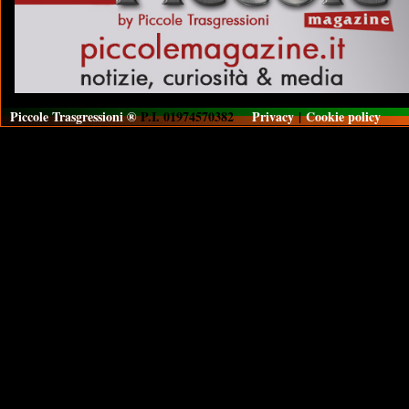
Piccole Trasgressioni ®
P.I. 01974570382
Privacy
|
Cookie policy