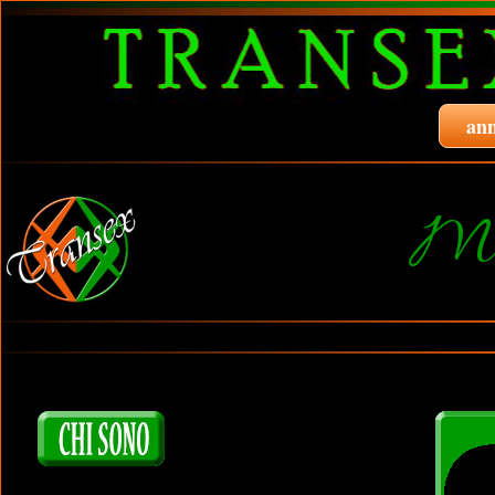
ann
Ma