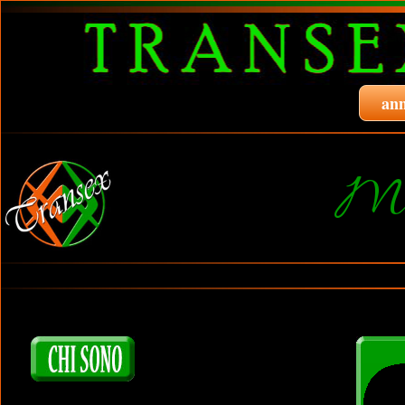
ann
Ma