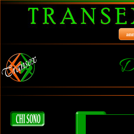
ann
D