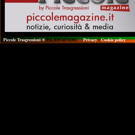
Piccole Trasgressioni ®
P.I. 01974570382
Privacy
|
Cookie policy